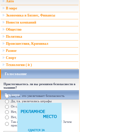
Авто
В мире
Зкономика и Бизнес, Финансы
Новости компаний
Общество
Политика
Происшествия, Криминал
Разное
Спорт
Технологии ( it )
Голосование
Пристегиваетесь ли вы ремнями безопасности в
машине?
Реклама
Да, т.к. это увеличивает безопасность
Да, т.к. увеличились штрафы
От случая к случаю...
Нет, с ремнем не удобно
Нет, Я уверен в себе
Так есть же подушки безопасности! Зачем
пристегива