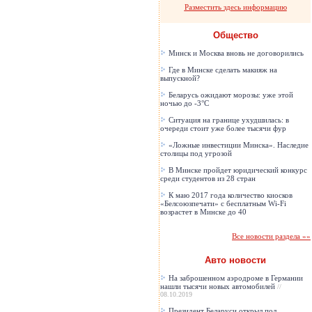
Разместить здесь информацию
Общество
Минск и Москва вновь не договорились
Где в Минске сделать макияж на
выпускной?
Беларусь ожидают морозы: уже этой
ночью до -3°C
Ситуация на границе ухудшилась: в
очереди стоит уже более тысячи фур
«Ложные инвестиции Минска». Наследие
столицы под угрозой
В Минске пройдет юридический конкурс
среди студентов из 28 стран
К маю 2017 года количество киосков
«Белсоюзпечати» с бесплатным Wi-Fi
возрастет в Минске до 40
Все новости раздела »»
Авто новости
На заброшенном аэродроме в Германии
нашли тысячи новых автомобилей
//
08.10.2019
Президент Беларуси открыл под