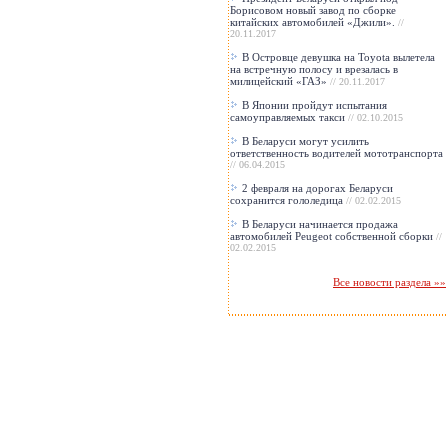
Борисовом новый завод по сборке
китайских автомобилей «Джили».
//
20.11.2017
В Островце девушка на Toyota вылетела
на встречную полосу и врезалась в
милицейский «ГАЗ»
// 20.11.2017
В Японии пройдут испытания
самоуправляемых такси
// 02.10.2015
В Беларуси могут усилить
ответственность водителей мототранспорта
// 06.04.2015
2 февраля на дорогах Беларуси
сохранится гололедица
// 02.02.2015
В Беларуси начинается продажа
автомобилей Peugeot собственной сборки
//
02.02.2015
Все новости раздела »»